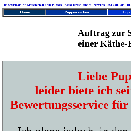
Puppenliste.de => Marktplatz für alte Puppen (Käthe Kruse Puppen, Porzellan- und Celluloid-Pup
Home
Puppen suchen
Pupp
Auftrag zur 
einer Käthe
Liebe Pup
leider biete ich s
Bewertungsservice fü